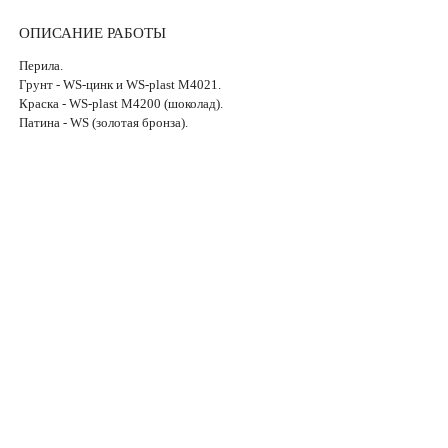
ОПИСАНИЕ РАБОТЫ
Перила.
Грунт - WS-цинк и WS-plast М4021.
Краска - WS-plast М4200 (шоколад).
Патина - WS (золотая бронза).